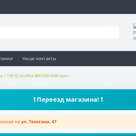
пании
Наши контакты
н 1 1/4*32 Ani Юнг BM1000 АНИ пласт
❗ Переезд магазина! ❗
ереехал на
ул. Телегина, 47