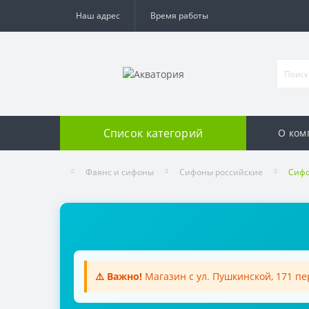
Наш адрес
Время работы
Список категорий
О ком
Фаянс и сифоны
Сифоны российские
Сифо
⚠️ Важно!
Магазин с ул. Пушкинской, 171 п