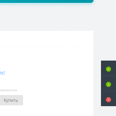
0
ле?
0
перезвоним
Купить
0