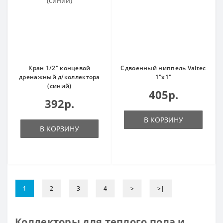
Кран 1/2" концевой
Сдвоенный ниппель Valtec
дренажный д/коллектора
1"х1"
(синий)
405р.
392р.
В КОРЗИНУ
В КОРЗИНУ
1
2
3
4
>
>|
Коллекторы для теплого пола и