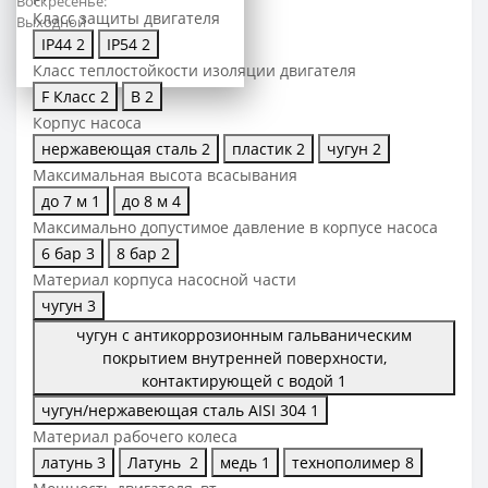
Воскресенье:
Класс защиты двигателя
Выходной
IP44
2
IP54
2
Класс теплостойкости изоляции двигателя
F Класс
2
В
2
Корпус насоса
нержавеющая сталь
2
пластик
2
чугун
2
Максимальная высота всасывания
до 7 м
1
до 8 м
4
Максимально допустимое давление в корпусе насоса
6 бар
3
8 бар
2
Материал корпуса насосной части
чугун
3
чугун с антикоррозионным гальваническим
покрытием внутренней поверхности,
контактирующей с водой
1
чугун/нержавеющая сталь AISI 304
1
Материал рабочего колеса
латунь
3
Латунь
2
медь
1
технополимер
8