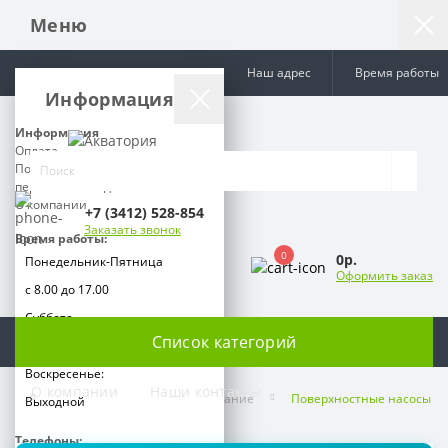
Меню
Наш адрес
Время работы
Информация
Информация
Оплата
Политика обработки
персональных данных
О компании
+7 (3412) 528-854
Заказать звонок
Время работы:
0
0р.
Понедельник-Пятница
Оформить заказ
с 8.00 до 17.00
Суббота
Список категорий
с 9.00 до 15.00
Воскресенье:
О компании
Наши контакты
Насосы и насосное оборудование
Поверхностные насосы
Выходной
Телефоны: