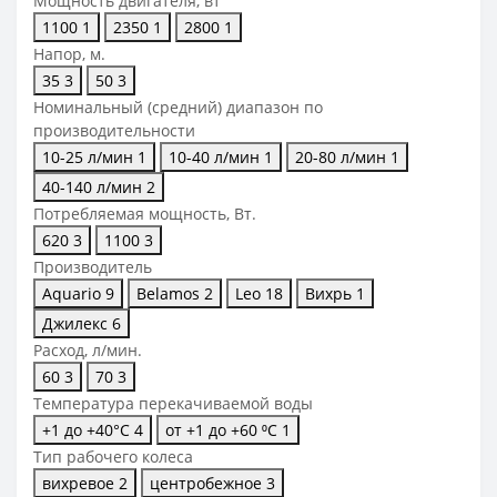
Мощность двигателя, вт
1100
1
2350
1
2800
1
Напор, м.
35
3
50
3
Номинальный (средний) диапазон по
производительности
10-25 л/мин
1
10-40 л/мин
1
20-80 л/мин
1
40-140 л/мин
2
Потребляемая мощность, Вт.
620
3
1100
3
Производитель
Aquario
9
Belamos
2
Leo
18
Вихрь
1
Джилекс
6
Расход, л/мин.
60
3
70
3
Температура перекачиваемой воды
+1 до +40°С
4
от +1 до +60 ⁰С
1
Тип рабочего колеса
вихревое
2
центробежное
3