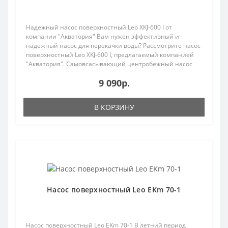
Надежный насос поверхностный Leo XKJ-600 I от
компании "Акватория" Вам нужен эффективный и
надежный насос для перекачки воды? Рассмотрите насос
поверхностный Leo XKJ-600 I, предлагаемый компанией
"Акватория". Самовсасывающий центробежный насос
идеаль..
9 090р.
В КОРЗИНУ
Популярный
Насос поверхностный Leo EKm 70-1
Насос поверхностный Leo EKm 70-1 В летний период