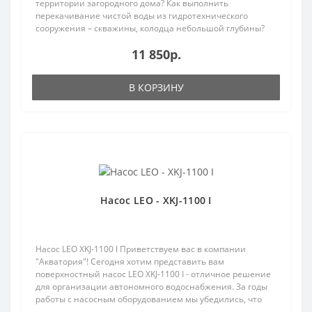
территории загородного дома? Как выполнить
перекачивание чистой воды из гидротехнического
сооружения – скважины, колодца небольшой глубины?
Для решения т..
11 850р.
В КОРЗИНУ
Насос LEO - XKJ-1100 I
Насос LEO XKJ-1100 I Приветствуем вас в компании
"Акватория"! Сегодня хотим представить вам
поверхностный насос LEO XKJ-1100 I - отличное решение
для организации автономного водоснабжения. За годы
работы с насосным оборудованием мы убедились, что
это..