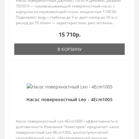
Насос поверхностный ДЖАМБО 70/50 Н Джилекс Джамбо
70/50 Н — самовсасывающий поверхностный насос с
корпусом из нержавеющей стали, мощностью 1100 Вт.
Поднимает воду с глубины до 9 м, даёт напор до 50 м и
расход до 70 л/мин — характеристики, рассчитанны..
15 710р.
В КОРЗИНУ
Популярный
Насос поверхностный Leo - 4Ecm100S
Насос поверхностный Leo 4Ecm100S - эффективность и
долговечность Компания "Акватория" предлагает насос
поверхностный Leo 4Ecm100S, многоступенчатый
центробежный насос, обеспечивающий высокую