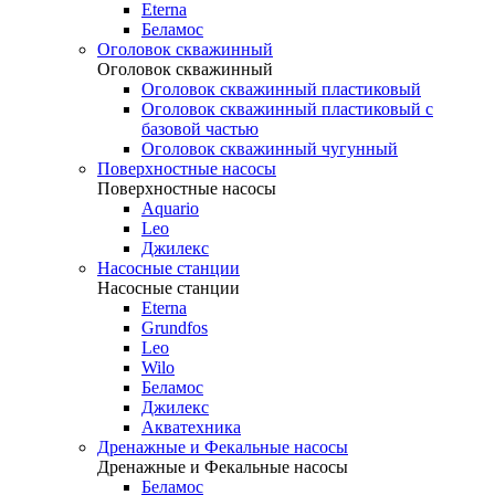
Eterna
Беламос
Оголовок скважинный
Оголовок скважинный
Оголовок скважинный пластиковый
Оголовок скважинный пластиковый с
базовой частью
Оголовок скважинный чугунный
Поверхностные насосы
Поверхностные насосы
Aquario
Leo
Джилекс
Насосные станции
Насосные станции
Eterna
Grundfos
Leo
Wilo
Беламос
Джилекс
Акватехника
Дренажные и Фекальные насосы
Дренажные и Фекальные насосы
Беламос