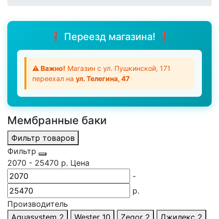
❗ Переезд магазина! ❗
⚠️ Важно!
Магазин с ул. Пушкинской, 171
переехал на
ул. Телегина, 47
Мембранные баки
Фильтр товаров
Фильтр
2070
-
25470
р.
Цена
-
р.
Производитель
Aquasystem
2
Wester
10
Zegor
2
Джилекс
2