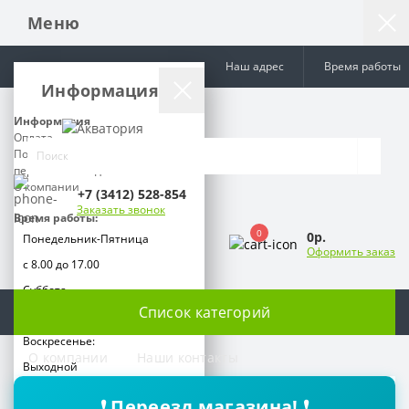
Меню
Наш адрес
Время работы
Информация
Информация
Оплата
Политика обработки
персональных данных
О компании
+7 (3412) 528-854
Заказать звонок
Время работы:
0
0р.
Понедельник-Пятница
Оформить заказ
с 8.00 до 17.00
Суббота
Список категорий
с 9.00 до 15.00
Воскресенье:
О компании
Наши контакты
Выходной
❗ Переезд магазина! ❗
Телефоны: