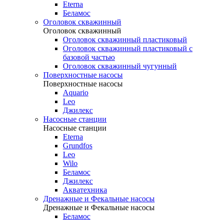
Eterna
Беламос
Оголовок скважинный
Оголовок скважинный
Оголовок скважинный пластиковый
Оголовок скважинный пластиковый с
базовой частью
Оголовок скважинный чугунный
Поверхностные насосы
Поверхностные насосы
Aquario
Leo
Джилекс
Насосные станции
Насосные станции
Eterna
Grundfos
Leo
Wilo
Беламос
Джилекс
Акватехника
Дренажные и Фекальные насосы
Дренажные и Фекальные насосы
Беламос