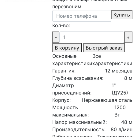
перезвоним
Купить
Кол-во:
-
+
В корзину
Быстрый заказ
Основные
Все
характеристики
характеристики
Гарантия:
12 месяцев
Глубина всасывания:
8 м
Диаметр
1"
присоединений:
(ДУ25)
Корпус:
Нержавеющая сталь
Мощность
1200
максимальная:
Вт
Напор максимальный:
48 м
Производительность:
80 л/мин
Рабочее колесо:
Технополимер