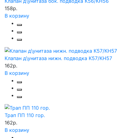
Клапан д\унитаза бок. подводка К56/КН56
158р.
В корзину
Клапан д\унитаза нижн. подводка К57/КН57
162р.
В корзину
Трап ПП 110 гор.
162р.
В корзину