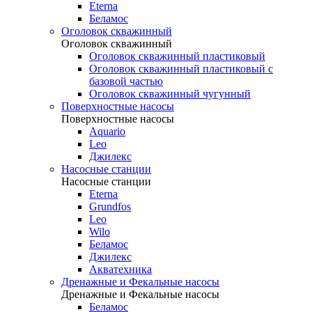
Eterna
Беламос
Оголовок скважинный
Оголовок скважинный
Оголовок скважинный пластиковый
Оголовок скважинный пластиковый с
базовой частью
Оголовок скважинный чугунный
Поверхностные насосы
Поверхностные насосы
Aquario
Leo
Джилекс
Насосные станции
Насосные станции
Eterna
Grundfos
Leo
Wilo
Беламос
Джилекс
Акватехника
Дренажные и Фекальные насосы
Дренажные и Фекальные насосы
Беламос