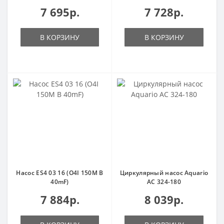
7 695р.
7 728р.
В КОРЗИНУ
В КОРЗИНУ
Насос ES4 03 16 (O4I 150M B
Циркулярный насос Aquario
40mF)
AC 324-180
7 884р.
8 039р.