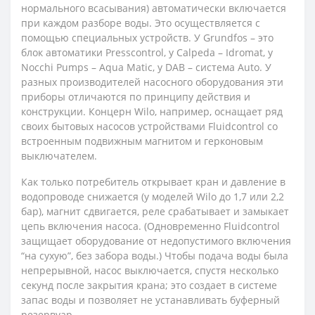
нормального всасывания) автоматически включается
при каждом разборе воды. Это осуществляется с
помощью специальных устройств. У Grundfos – это
блок автоматики Presscontrol, у Calpeda – Idromat, у
Nocchi Pumps – Aqua Matic, у DAB – система Auto. У
разных производителей насосного оборудования эти
приборы отличаются по принципу действия и
конструкции. Концерн Wilo, например, оснащает ряд
своих бытовых насосов устройствами Fluidcontrol со
встроенным подвижным магнитом и герконовым
выключателем.
Как только потребитель открывает кран и давление в
водопроводе снижается (у моделей Wilo до 1,7 или 2,2
бар), магнит сдвигается, реле срабатывает и замыкает
цепь включения насоса. (Одновременно Fluidcontrol
защищает оборудование от недопустимого включения
“на сухую”, без забора воды.) Чтобы подача воды была
непрерывной, насос выключается, спустя несколько
секунд после закрытия крана; это создает в системе
запас воды и позволяет не устанавливать буферный
резервуар.