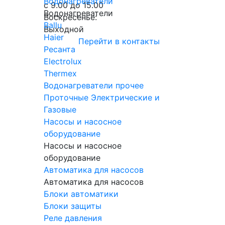
Водонагреватели
с 9.00 до 15.00
Водонагреватели
Воскресенье:
Ballu
Выходной
Haier
Перейти в контакты
Ресанта
Electrolux
Thermex
Водонагреватели прочее
Проточные Электрические и
Газовые
Насосы и насосное
оборудование
Насосы и насосное
оборудование
Автоматика для насосов
Автоматика для насосов
Блоки автоматики
Блоки защиты
Реле давления