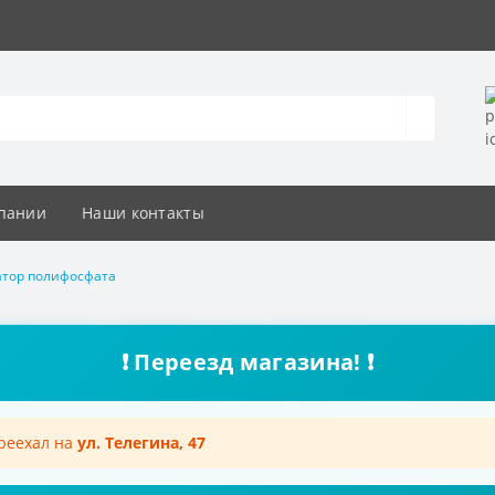
пании
Наши контакты
атор полифосфата
❗ Переезд магазина! ❗
ереехал на
ул. Телегина, 47