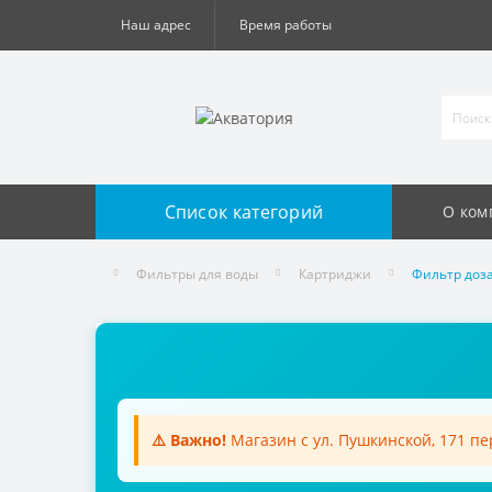
Наш адрес
Время работы
Список категорий
О ком
Фильтры для воды
Картриджи
Фильтр доз
⚠️ Важно!
Магазин с ул. Пушкинской, 171 п