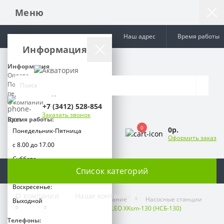
Меню
Наш адрес
Время работы
Информация
Информация
Оплата
Политика обработки
персональных данных
О компании
+7 (3412) 528-854
Заказать звонок
Время работы:
0
0р.
Понедельник-Пятница
Оформить заказ
с 8.00 до 17.00
Суббота
Список категорий
с 9.00 до 15.00
Воскресенье:
О компании
Наши контакты
Насосы и насосное оборудование
Насосные станции
Выходной
Leo
Насосная станция LEO XKsm-130 (НСБ-130)
Телефоны: