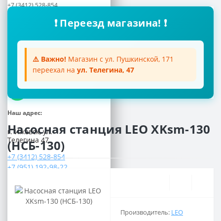
+7 (3412) 528-854
+7 (951) 192-98-22
❗ Переезд магазина! ❗
Почта:
aquatoria018@inbox.ru
Мессенджеры:
⚠️ Важно!
Магазин с ул. Пушкинской, 171
переехал на
ул. Телегина, 47
Viber
WhatsApp
Наш адрес:
Насосная станция LEO XKsm-130
г. Ижевск, ул.
Телегина 47
(НСБ-130)
+7 (3412) 528-854
+7 (951) 192-98-22
Популярный
Понедельник-Пятница
с 8.00 до 17.00
Суббота
Производитель:
LEO
с 9.00 до 15.00