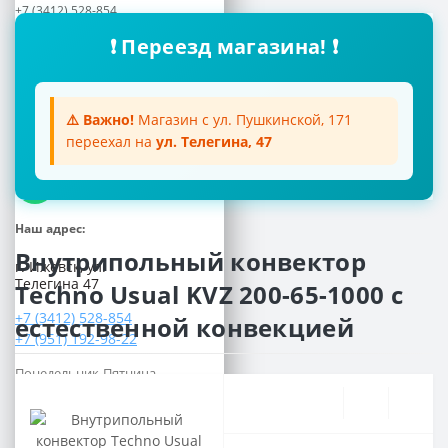
+7 (3412) 528-854
+7 (951) 192-98-22
❗ Переезд магазина! ❗
Почта:
aquatoria018@inbox.ru
Мессенджеры:
⚠️ Важно!
Магазин с ул. Пушкинской, 171
переехал на
ул. Телегина, 47
Viber
WhatsApp
Наш адрес:
Внутрипольный конвектор
г. Ижевск, ул.
Телегина 47
Techno Usual KVZ 200-65-1000 с
+7 (3412) 528-854
естественной конвекцией
+7 (951) 192-98-22
Понедельник-Пятница
с 8.00 до 17.00
Суббота
с 9.00 до 15.00