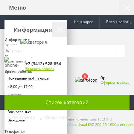
Меню
Наш адрес
Время работы
Информация
Информация
Оплата
Политика обработки
персональных данных
О компании
+7 (3412) 528-854
Заказать звонок
Время работы:
0
0р.
Понедельник-Пятница
Оформить заказ
с 8.00 до 17.00
Суббота
Список категорий
с 9.00 до 15.00
Воскресенье:
О компании
Наши контакты
Отопление
Внутрипольные конвекторы TECHNO
Выходной
Внутрипольный конвектор Techno Usual KVZ 200-65-1000 с естес
Телефоны: