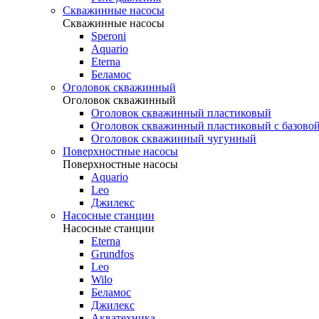
Скважинные насосы
Скважинные насосы
Speroni
Aquario
Eterna
Беламос
Оголовок скважинный
Оголовок скважинный
Оголовок скважинный пластиковый
Оголовок скважинный пластиковый с базовой
Оголовок скважинный чугунный
Поверхностные насосы
Поверхностные насосы
Aquario
Leo
Джилекс
Насосные станции
Насосные станции
Eterna
Grundfos
Leo
Wilo
Беламос
Джилекс
Акватехника