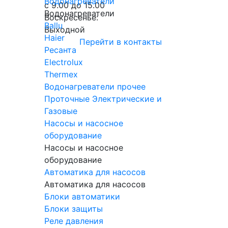
Водонагреватели
с 9.00 до 15.00
Водонагреватели
Воскресенье:
Ballu
Выходной
Haier
Перейти в контакты
Ресанта
Electrolux
Thermex
Водонагреватели прочее
Проточные Электрические и
Газовые
Насосы и насосное
оборудование
Насосы и насосное
оборудование
Автоматика для насосов
Автоматика для насосов
Блоки автоматики
Блоки защиты
Реле давления