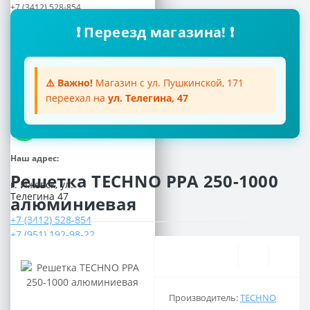
+7 (3412) 528-854
+7 (951) 192-98-22
❗ Переезд магазина! ❗
Почта:
aquatoria018@inbox.ru
Мессенджеры:
⚠️ Важно!
Магазин с ул. Пушкинской, 171
переехал на
ул. Телегина, 47
Viber
WhatsApp
Наш адрес:
Решетка TECHNO PPA 250-1000
г. Ижевск, ул.
Телегина 47
алюминиевая
+7 (3412) 528-854
+7 (951) 192-98-22
Понедельник-Пятница
с 8.00 до 17.00
Суббота
Производитель:
TECHNO
с 9.00 до 15.00