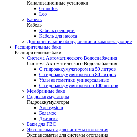
Канализационные установки
Grundfos
Leo
Кабель
Кабель
Кабель греющий
Кабель для насоса
Дополнительное оборудование и комплектующие
Расширительные баки
Расширительные баки
Система Автоматического Водоснабжения
Система Автоматического Водоснабжения
С гидроаккумулятором на 50 литров
С гидроаккумулятором на 80 литров
Узлы автоматики универсальные
С гидроаккумулятором на 100 литров
Мембранные баки
Гидроаккумуляторы
Гидроаккумуляторы
Aquasystem
Беламос
Джилекс
Баки для ГВС
Экспансоматы для системы отопления
Экспансоматы для системы отопления