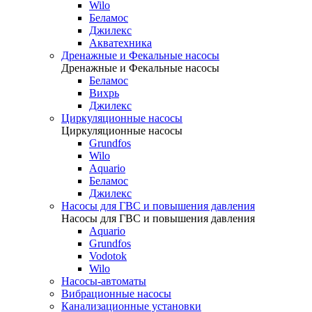
Wilo
Беламос
Джилекс
Акватехника
Дренажные и Фекальные насосы
Дренажные и Фекальные насосы
Беламос
Вихрь
Джилекс
Циркуляционные насосы
Циркуляционные насосы
Grundfos
Wilo
Aquario
Беламос
Джилекс
Насосы для ГВС и повышения давления
Насосы для ГВС и повышения давления
Aquario
Grundfos
Vodotok
Wilo
Насосы-автоматы
Вибрационные насосы
Канализационные установки