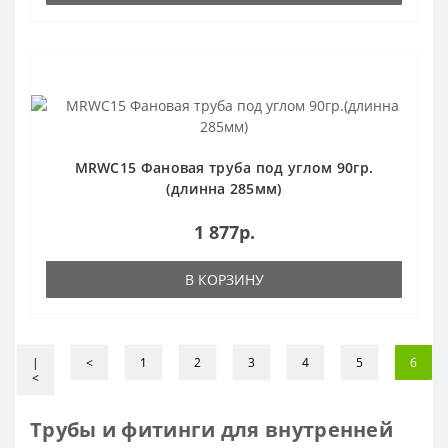
MRWC15 Фановая труба под углом 90гр.
(длинна 285мм)
1 877р.
В КОРЗИНУ
|
<
1
2
3
4
5
6
<
Трубы и фитинги для внутренней