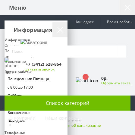
Меню
Наш адрес
Время работы
Информация
Информация
Оплата
Политика обработки
персональных данных
О компании
+7 (3412) 528-854
Заказать звонок
Время работы:
0
0р.
Понедельник-Пятница
Оформить заказ
с 8.00 до 17.00
Суббота
Список категорий
с 9.00 до 15.00
Воскресенье:
О компании
Наши контакты
Канализационные трубы и фитинги
Выходной
Трубы и фитинги для внутренней канализации
Телефоны: