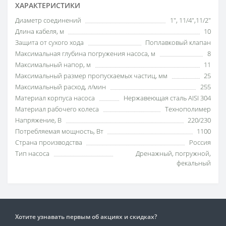
ХАРАКТЕРИСТИКИ
Диаметр соединений
1", 11/4",11/2"
Длина кабеля, м
10
Защита от сухого хода
Поплавковый клапан
Максимальная глубина погружения насоса, м
8
Максимальный напор, м
11
Максимальный размер пропускаемых частиц, мм
25
Максимальный расход, л/мин
255
Материал корпуса насоса
Нержавеющая сталь AISI 304
Материал рабочего колеса
Технополимер
Напряжение, В
220/230
Потребляемая мощность, Вт
1100
Страна производства
Россия
Тип насоса
Дренажный, погружной,
фекальный
Хотите узнавать первым об акциях и скидках?