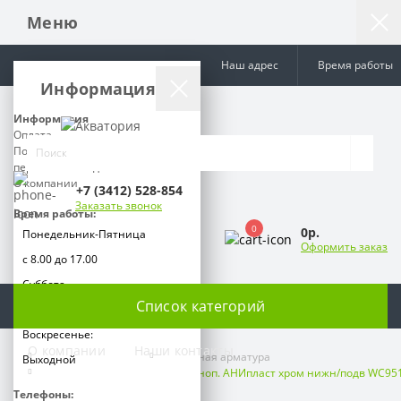
Меню
Наш адрес
Время работы
Информация
Информация
Оплата
Политика обработки
персональных данных
О компании
+7 (3412) 528-854
Заказать звонок
Время работы:
0
0р.
Понедельник-Пятница
Оформить заказ
с 8.00 до 17.00
Суббота
Список категорий
с 9.00 до 15.00
Воскресенье:
О компании
Наши контакты
Фаянс и сифоны
Смывная арматура
Выходной
Арматура к смыв. бачку 2-х Кноп. АНИпласт хром нижн/подв WC95
Телефоны: