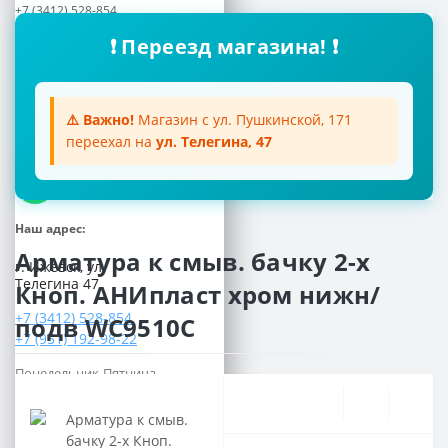
+7 (3412) 528-854
+7 (951) 192-98-22
❗ Переезд магазина! ❗
Почта:
aquatoria018@inbox.ru
Мессенджеры:
⚠️ Важно!
Магазин с ул. Пушкинской, 171
переехал на
ул. Телегина, 47
Viber
WhatsApp
Наш адрес:
Арматура к смыв. бачку 2-х
г. Ижевск, ул.
Телегина 47
Кноп. АНИпласт хром нижн/
+7 (3412) 528-854
подв WC9510C
+7 (951) 192-98-22
Понедельник-Пятница
с 8.00 до 17.00
Суббота
с 9.00 до 15.00