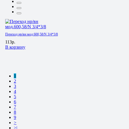
Переход нр/вн мод.600,58/N 3/4*3/8
113р.
В корзину
1
2
3
4
5
6
7
8
9
>
>|